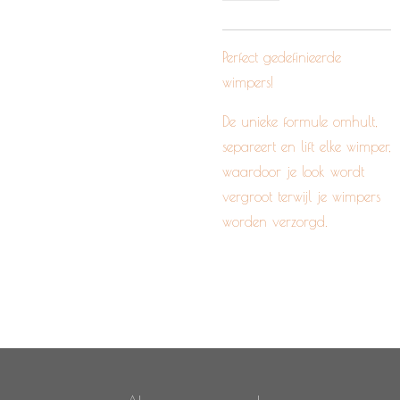
Perfect gedefinieerde
wimpers!
De unieke formule omhult,
separeert en lift elke wimper,
waardoor je look wordt
vergroot terwijl je wimpers
worden verzorgd.