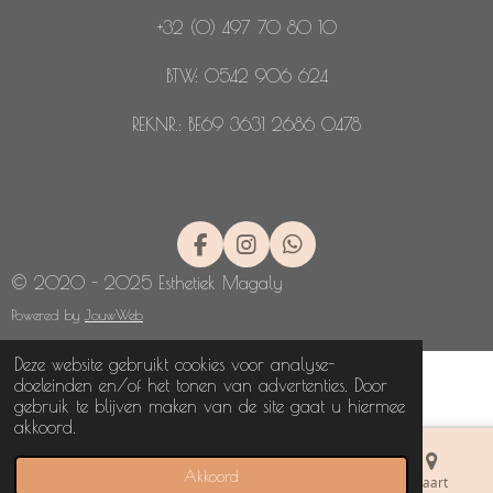
+32 (0) 497 70 80 10
BTW: 0542 906 624
REKNR.: BE69 3631 2686 0478
F
I
W
a
n
h
© 2020 - 2025 Esthetiek Magaly
c
s
a
e
t
t
Powered by
JouwWeb
b
a
s
o
g
A
Deze website gebruikt cookies voor analyse-
o
r
p
doeleinden en/of het tonen van advertenties. Door
k
a
p
gebruik te blijven maken van de site gaat u hiermee
m
akkoord.
Akkoord
E-mailadres
Telefoonnummer
Kaart