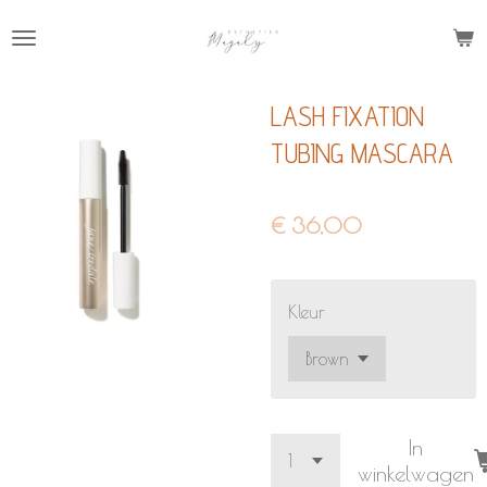
Ga
direct
naar
LASH FIXATION
de
hoofdinhoud
TUBING MASCARA
€ 36,00
Kleur
In
winkelwagen