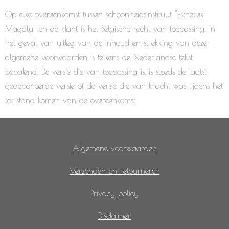
Op elke overeenkomst tussen schoonheidsinstituut "Esthetiek
Magaly" en de klant is het Belgische recht van toepassing. In
het geval van uitleg van de inhoud en strekking van deze
algemene voorwaarden is telkens de Nederlandse tekst
bepalend. De versie die van toepassing is, is steeds de laatst
gedeponeerde versie of de versie die van kracht was tijdens het
tot stand komen van de overeenkomst.
Algemene voorwaarden
Verzenden en retourneren
Privacy policy
Disclaimer