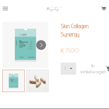
Ga
direct
naar
Skin Collagen
de
hoofdinhoud
Synergy
€ 71,00
In
winkelwagen