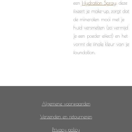
een
Hydration Spray
: deze
fixeert je make-up, zorgt dat
de mineralen mooi met je
huid versmelten (zo vermijd
je een poeder effect) en het
vormt de finale kleur van je
foundation.
Algemene voorwaarden
Verzenden en retourneren
Privacy policy