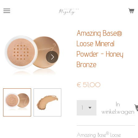
Ga
direct
naar
Amazing Base®
de
hoofdinhoud
Loose Mineral
Powder - Honey
Bronze
€ 51,00
In
winkelwagen
®
Amazing Base
Loose