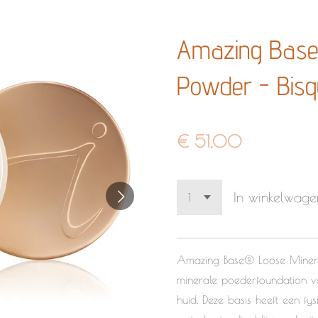
Amazing Base
Powder - Bisq
€ 51,00
In winkelwage
Amazing Base® Loose Mineral
minerale poederfoundation v
huid. Deze basis heeft een f