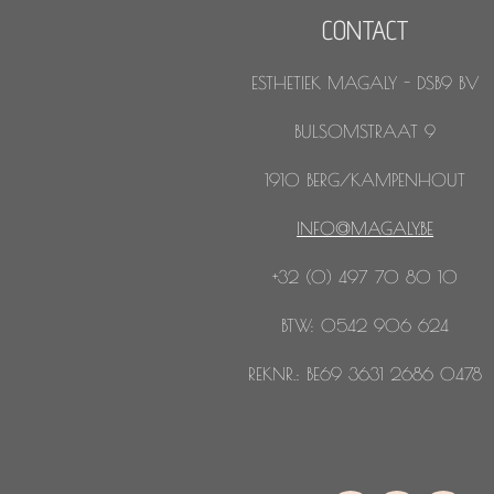
CONTACT
ESTHETIEK MAGALY - DSB9 BV
BULSOMSTRAAT 9
1910 BERG/KAMPENHOUT
INFO@MAGALY.BE
+32 (0) 497 70 80 10
BTW: 0542 906 624
REKNR.: BE69 3631 2686 0478