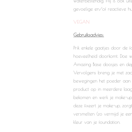
waterbestendig. Hij is ook ui
gevoelige en/of reactieve hu
VEGAN
Gebruiksadvies:
Prik enkele gaatjes door de f
hoeveelheid doorkomt. Doe wa
Amazing Base doosjes en de
Vervolgens breng je met zac
bewegingen het poeder aan o
product op in meerdere laagj
bekomen en werk je make-up 
deze fixeert je make-up, zor
versmelten (zo vermijd je ee
kleur van je foundation.