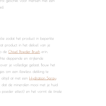
terst geschikt voor mensen met een
id.
olie zodat het product in beperkte
t product in het deksel van je
p de
Chisel Powder Brush
erin.
hte deppende en strijkende
ver je volledige gelaat. Bouw het
es om een flawless dekking te
altijd af met een
Hydration Spray
:
gt dat de mineralen mooi met je huid
n poeder effect) en het vormt de finale