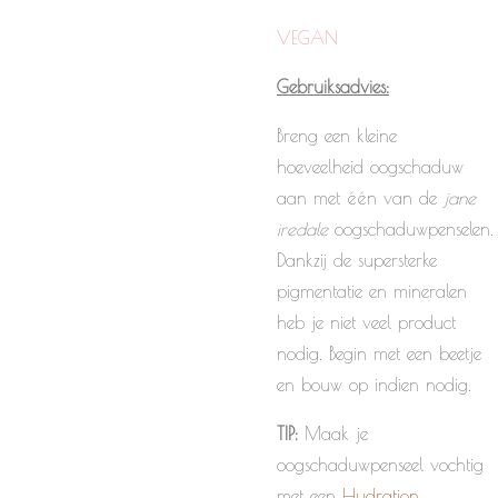
VEGAN
Gebruiksadvies:
Breng een kleine
hoeveelheid oogschaduw
aan met één van de
jane
iredale
oogschaduwpenselen.
Dankzij de supersterke
pigmentatie en mineralen
heb je niet veel product
nodig. Begin met een beetje
en bouw op indien nodig.
TIP:
Maak je
oogschaduwpenseel vochtig
met een
Hydration