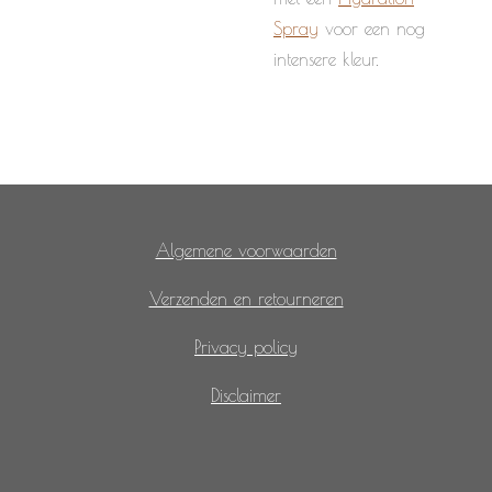
Spray
voor een nog
intensere kleur.
Algemene voorwaarden
Verzenden en retourneren
Privacy policy
Disclaimer