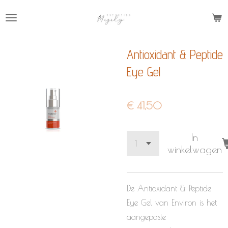
Ga
direct
naar
Antioxidant & Peptide
de
hoofdinhoud
Eye Gel
€ 41,50
In
winkelwagen
De Antioxidant & Peptide
Eye Gel van Environ is het
aangepaste