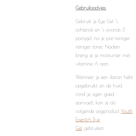
Gebruiksadvies:
Gebruik je Eye Gel ’s
ochtends en ’s avonds (1
pompje) na je pre-reiniger,
reiniger, toner. Nadien
breng je je moisturiser met
vitamine A aan.
Wanneer je een flacon hebt
opgebruikt, en de huid
rond je ogen goed
aanvoelt, kan je als
volgende oogproduct
Youth
EssentiA Eye
Gel
gebruiken.