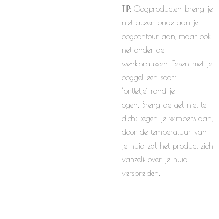
TIP:
Oogproducten breng je
niet alleen onderaan je
oogcontour aan, maar ook
net onder de
wenkbrauwen. Teken met je
ooggel een soort
‘brilletje’ rond je
ogen. Breng de gel niet te
dicht tegen je wimpers aan,
door de temperatuur van
je huid zal het product zich
vanzelf over je huid
verspreiden.