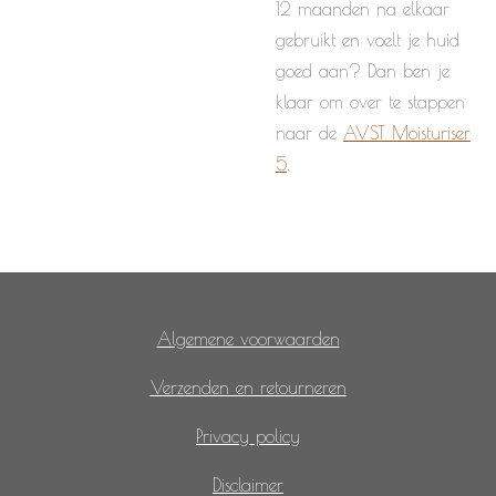
12 maanden na elkaar
gebruikt en voelt je huid
goed aan? Dan ben je
klaar om over te stappen
naar de
AVST Moisturiser
5
.
Algemene voorwaarden
Verzenden en retourneren
Privacy policy
Disclaimer