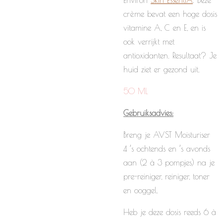
Environ
Skin EssentiA
.
Deze
crème bevat een hoge dosis
vitamine A, C en E, en is
ook verrijkt met
antioxidanten. Resultaat? Je
huid ziet er gezond uit.
50 ML
Gebruiksadvies:
Breng je AVST Moisturiser
4 ’s ochtends en ’s avonds
aan (2 à 3 pompjes) na je
pre-reiniger, reiniger, toner
en ooggel.
Heb je deze dosis reeds 6 à