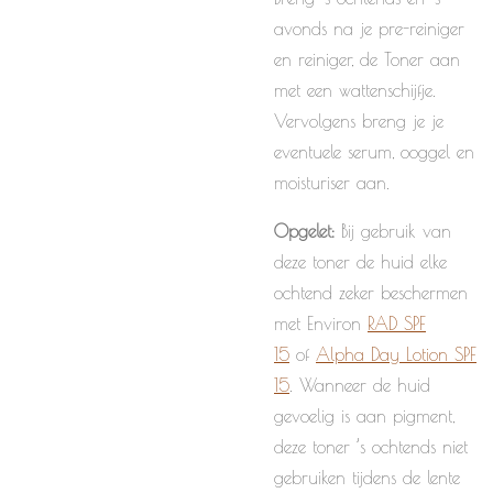
avonds na je pre-reiniger
en reiniger, de Toner aan
met een wattenschijfje.
Vervolgens breng je je
eventuele serum, ooggel en
moisturiser aan.
Opgelet:
Bij gebruik van
deze toner de huid elke
ochtend zeker beschermen
met Environ
RAD SPF
15
of
Alpha Day Lotion SPF
15
. Wanneer de huid
gevoelig is aan pigment,
deze toner ’s ochtends niet
gebruiken tijdens de lente