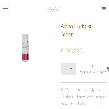
Ga
direct
naar
Alpha Hydroxy
de
hoofdinhoud
Toner
€ 60,00
In
winkelwagen
De Concentrated Alpha
Hydroxy Toner van Environ
bevat een hoge