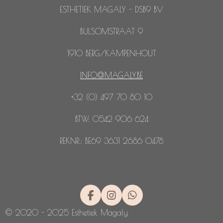
ESTHETIEK MAGALY - DSB9 BV
BULSOMSTRAAT 9
1910 BERG/KAMPENHOUT
INFO@MAGALY.BE
+32 (0) 497 70 80 10
BTW: 0542 906 624
REKNR.: BE69 3631 2686 0478
F
I
W
a
n
h
© 2020 - 2025 Esthetiek Magaly
c
s
a