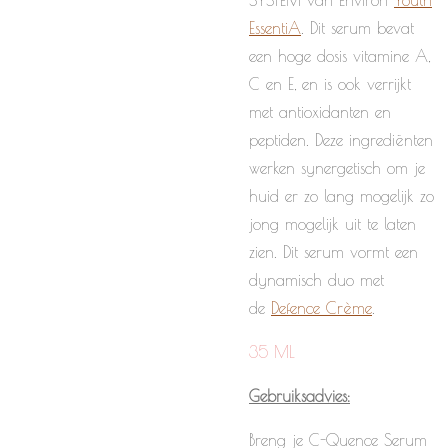
SYSTEM van Environ
Youth
EssentiA
.
Dit serum bevat
een hoge dosis vitamine A,
C en E, en is ook verrijkt
met antioxidanten en
peptiden. Deze ingrediënten
werken synergetisch om je
huid er zo lang mogelijk zo
jong mogelijk uit te laten
zien. Dit serum vormt een
dynamisch duo met
de
Defence Crème
.
35 ML
Gebruiksadvies:
Breng je C-Quence Serum