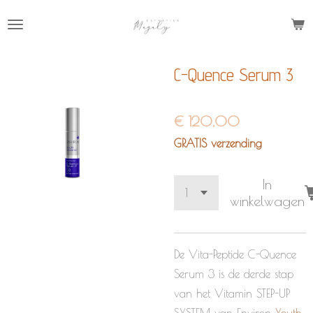
Ga
direct
naar
C-Quence Serum 3
de
hoofdinhoud
€ 120,00
GRATIS verzending
In
winkelwagen
De Vita-Peptide C-Quence
Serum 3 is de derde stap
van het Vitamin STEP-UP