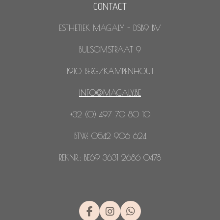
CONTACT
ESTHETIEK MAGALY - DSB9 BV
BULSOMSTRAAT 9
1910 BERG/KAMPENHOUT
INFO@MAGALY.BE
+32 (0) 497 70 80 10
BTW: 0542 906 624
REKNR.: BE69 3631 2686 0478
F
I
W