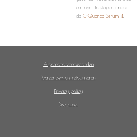
om over te stappen naar
de
C-Quence Serum 4
.
Algemene voorwaarden
Verzenden en retourneren
Privacy policy
Disclaimer