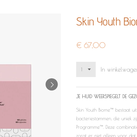
Skin Youth Bio
€ 67,00
In winkelwage
JE HUID WEERSPIEGELT DE GE
Skin Youth Biome™ bestaat ui
bacteriestammen, die uniek z
Programme™. Deze combinatie
zorgt er niet alleen voor dat