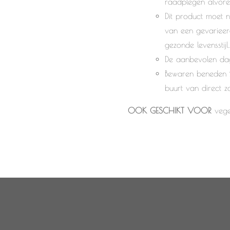
raadplegen alvore
Dit product moet n
van een gevarieer
gezonde levensstijl.
De aanbevolen dage
Bewaren beneden 2
buurt van direct z
OOK GESCHIKT VOOR
vege