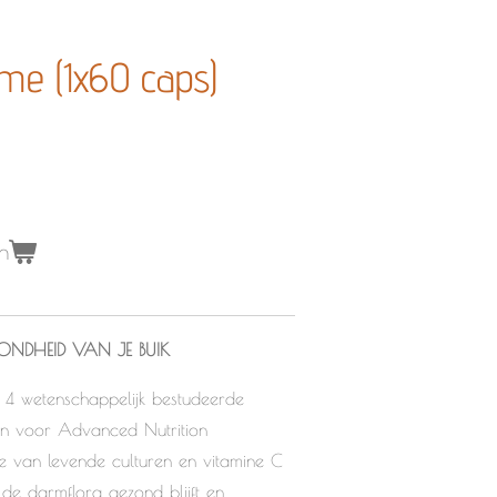
me (1x60 caps)
n
ZONDHEID VAN JE BUIK
t 4 wetenschappelijk bestudeerde
ijn voor Advanced Nutrition
 van levende culturen en vitamine C
 de darmflora gezond blijft en