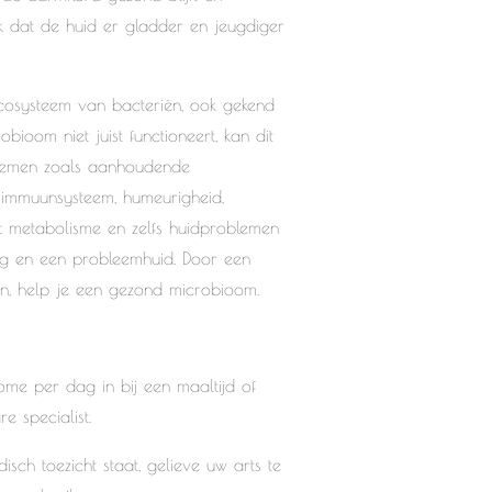
 dat de huid er gladder en jeugdiger
cosysteem van bacteriën, ook gekend
bioom niet juist functioneert, kan dit
oblemen zoals aanhoudende
 immuunsysteem, humeurigheid,
t metabolisme en zelfs huidproblemen
ing en een probleemhuid. Door een
n, help je een gezond microbioom.
ome per dag in bij een maaltijd of
e specialist.
isch toezicht staat, gelieve uw arts te