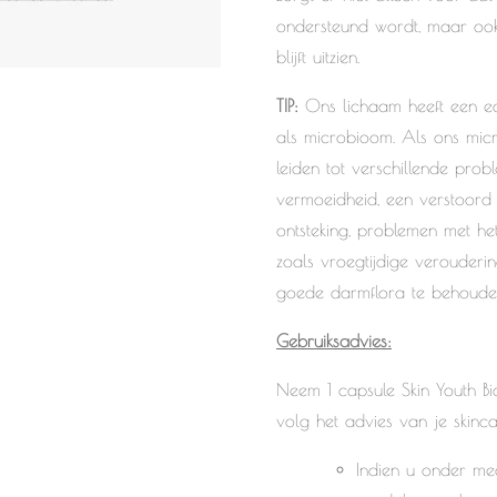
ondersteund wordt, maar ook
blijft uitzien.
TIP:
Ons lichaam heeft een e
als microbioom. Als ons micro
leiden tot verschillende pr
vermoeidheid, een verstoord
ontsteking, problemen met he
zoals vroegtijdige verouder
goede darmflora te behoude
Gebruiksadvies:
Neem 1 capsule Skin Youth Bi
volg het advies van je skincar
Indien u onder med