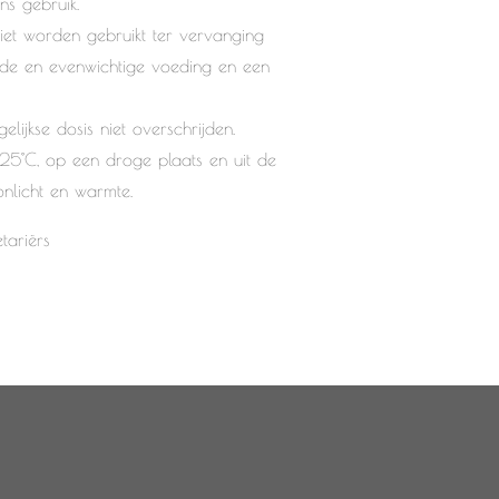
ns gebruik.
iet worden gebruikt ter vervanging
de en evenwichtige voeding en een
lijkse dosis niet overschrijden.
5°C, op een droge plaats en uit de
onlicht en warmte.
tariërs