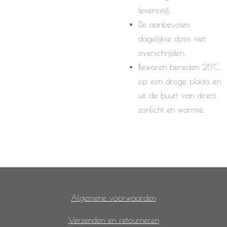
levensstijl.
De aanbevolen
dagelijkse dosis niet
overschrijden.
Bewaren beneden 25°C,
op een droge plaats en
uit de buurt van direct
zonlicht en warmte.
Algemene voorwaarden
Verzenden en retourneren