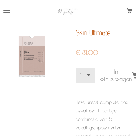
Ga
direct
naar
Skin Ultimate
de
hoofdinhoud
€ 81,00
In
winkelwagen
Deze uiterst complete box
bevat een krachtige
combinatie van 5
voedingssupplementen