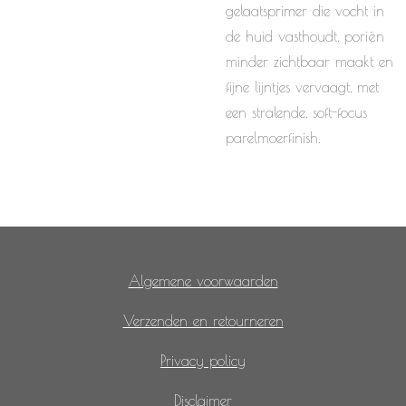
gelaatsprimer die vocht in
de huid vasthoudt, poriën
minder zichtbaar maakt en
fijne lijntjes vervaagt, met
een stralende, soft-focus
parelmoerfinish.
Algemene voorwaarden
Verzenden en retourneren
Privacy policy
Disclaimer