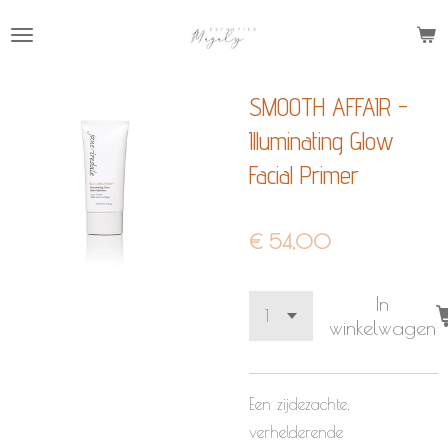
Ga
direct
naar
SMOOTH AFFAIR -
de
hoofdinhoud
Illuminating Glow
Facial Primer
€ 54,00
In
winkelwagen
Een zijdezachte,
verhelderende