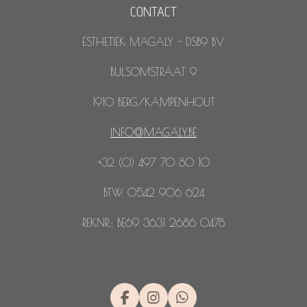
CONTACT
ESTHETIEK MAGALY - DSB9 BV
BULSOMSTRAAT 9
1910 BERG/KAMPENHOUT
INFO@MAGALY.BE
+32 (0) 497 70 80 10
BTW: 0542 906 624
REKNR.: BE69 3631 2686 0478
F
I
W