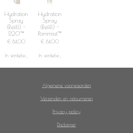
Hydration
Hydration
Spray
Spray
(Refill) -
(Refill) -
D2O™
Pommisst™
€ 84,00
€ 84,00
In winkelwagen
In winkelwagen
Algemene voorwaarden
Verzenden en retourneren
Privacy policy
Disclaimer