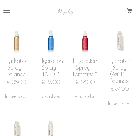
Ga
direct
naar
de
hoofdinhoud
Hydration
Hydration
Hydration
Hydration
Spray -
Spray -
Spray -
Spray
Balance
D2O™
Pommisst™
(Refill) -
Balance
€ 38,00
€ 38,00
€ 38,00
€ 84,00
In winkelwagen
In winkelwagen
In winkelwagen
In winkelwag