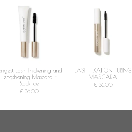
ongest Lash Thickening and
LASH FIXATION TUBING
Lengthening Mascara -
MASCARA
Black ice
€ 36,00
€ 36,00