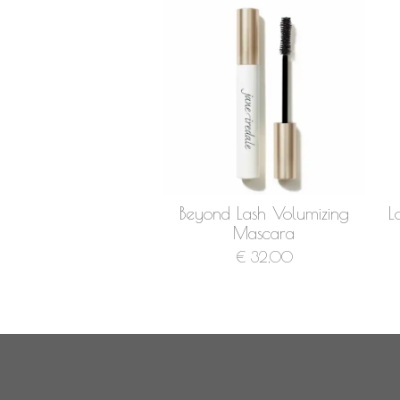
Beyond Lash Volumizing
L
Mascara
€ 32,00