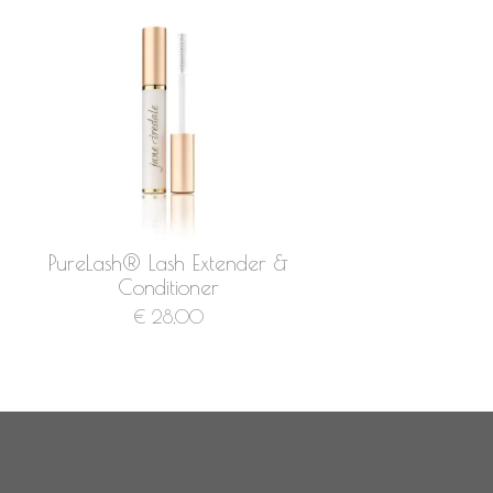
PureLash® Lash Extender &
Conditioner
€ 28,00