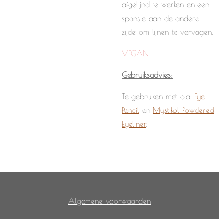
afgelijnd te werken en een
sponsje aan de andere
zijde om lijnen te vervagen.
VEGAN
Gebruiksadvies:
Te gebruiken met o.a.
Eye
Pencil
en
Mystikol Powdered
Eyeliner
.
Algemene voorwaarden