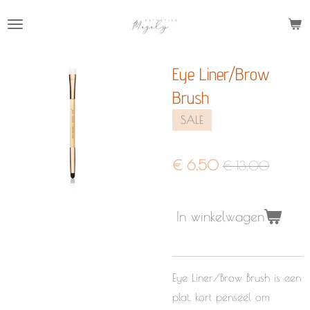
Ga
direct
naar
Eye Liner/Brow
de
hoofdinhoud
Brush
SALE
€ 6,50
€ 13,00
In winkelwagen
Eye Liner/Brow Brush
is een
plat, kort penseel om