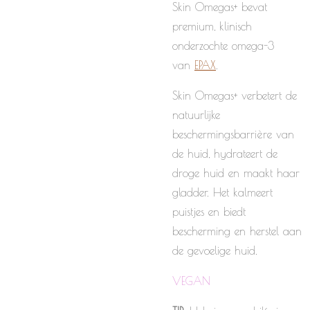
Skin Omegas+ bevat
premium, klinisch
onderzochte omega-3
van
EPAX
.
Skin Omegas+ verbetert de
natuurlijke
beschermingsbarrière van
de huid, hydrateert de
droge huid en maakt haar
gladder. Het kalmeert
puistjes en biedt
bescherming en herstel aan
de gevoelige huid.
VEGAN