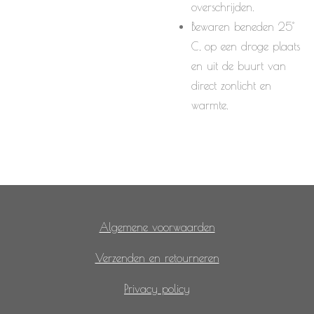
overschrijden.
Bewaren beneden 25°
C, op een droge plaats
en uit de buurt van
direct zonlicht en
warmte.
Algemene voorwaarden
Verzenden en retourneren
Privacy policy