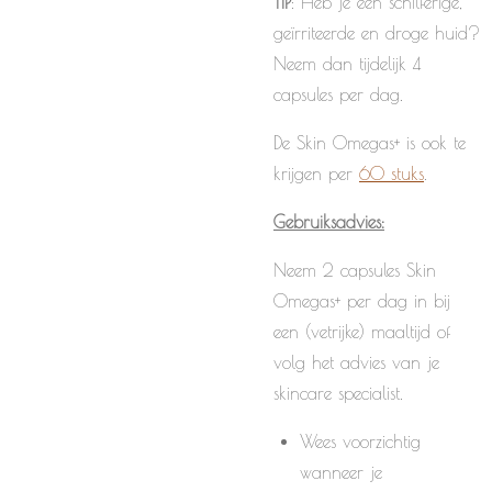
TIP
: Heb je een schilferige,
geïrriteerde en droge huid?
Neem dan tijdelijk 4
capsules per dag.
De Skin Omegas+ is ook te
krijgen per
60 stuks
.
Gebruiksadvies:
Neem 2 capsules Skin
Omegas+ per dag in bij
een (vetrijke) maaltijd of
volg het advies van je
skincare specialist.
Wees voorzichtig
wanneer je