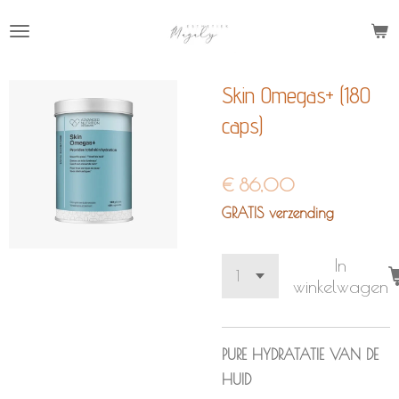
Ga
direct
naar
Skin Omegas+ (180
de
hoofdinhoud
caps)
€ 86,00
GRATIS verzending
In
winkelwagen
PURE HYDRATATIE VAN DE
HUID